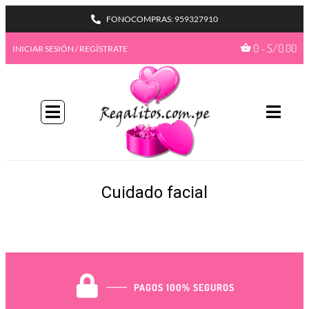
FONOCOMPRAS: 959327910
0
-
S/
0.00
INICIAR SESIÓN / REGÍSTRATE
BIENVENIDA A NUESTRO
PROGAMA GIFTBENEFITS
HAZTE MIEMBRO
Con más formas de desbloquear beneficios
emocionantes, este es su pase de acceso total a
recompensas exclusivas.
Cuidado facial
Únete ahora
¿Ya tienes una cuenta?
Iniciar sesión
Ir a mis
GiftPoints
PAGOS 100% SEGUROS