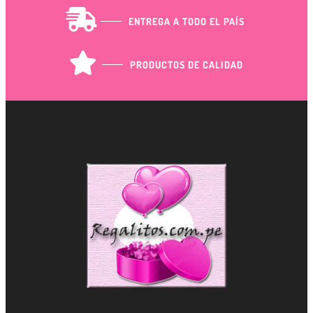
GIFTPOINTS
ENTREGA A TODO EL PAÍS
!Gana GiftPoints por diferentes acciones y
convierte esos GiftPoints en increíbles
recompensas!
PRODUCTOS DE CALIDAD
Formas de ganar
Formas de canjear