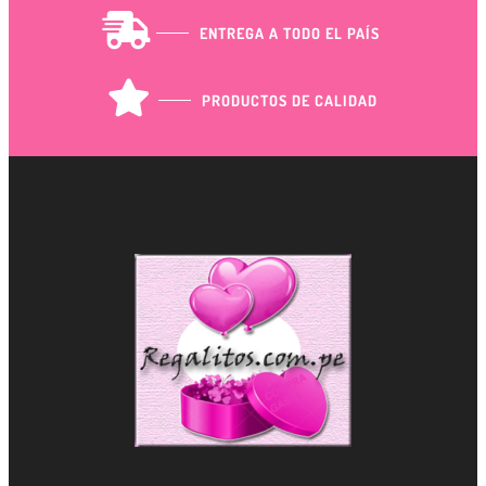
GIFTPOINTS
ENTREGA A TODO EL PAÍS
!Gana GiftPoints por diferentes acciones y
convierte esos GiftPoints en increíbles
recompensas!
PRODUCTOS DE CALIDAD
Formas de ganar
Formas de canjear