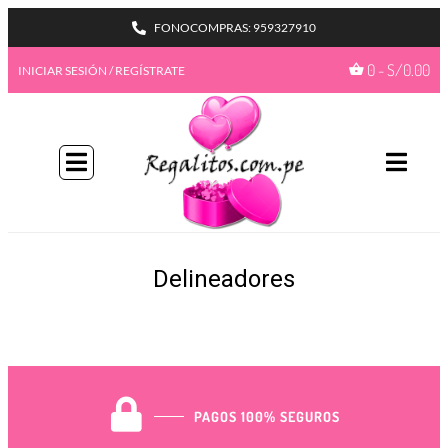
FONOCOMPRAS: 959327910
0
-
S/
0.00
INICIAR SESIÓN / REGÍSTRATE
BIENVENIDA A NUESTRO
PROGAMA GIFTBENEFITS
HAZTE MIEMBRO
Con más formas de desbloquear beneficios
emocionantes, este es su pase de acceso total a
recompensas exclusivas.
Delineadores
Únete ahora
¿Ya tienes una cuenta?
Iniciar sesión
Ir a mis
GiftPoints
PAGOS 100% SEGUROS