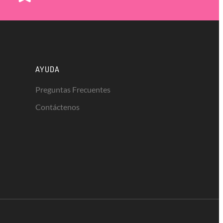
GIFTPOINTS
!Gana GiftPoints por diferentes acciones y
convierte esos GiftPoints en increíbles
recompensas!
AYUDA
Formas de ganar
Preguntas Frecuentes
Contáctenos
Formas de canjear