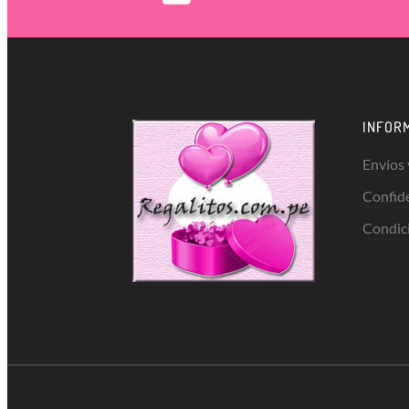
INFOR
Envíos
Confid
Condic