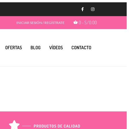
BIENVENIDA A NUESTRO
0
-
S/
0.00
INICIAR SESIÓN / REGÍSTRATE
PROGAMA GIFTBENEFITS
OFERTAS
BLOG
VÍDEOS
CONTACTO
HAZTE MIEMBRO
Con más formas de desbloquear beneficios
emocionantes, este es su pase de acceso total a
recompensas exclusivas.
Únete ahora
¿Ya tienes una cuenta?
Iniciar sesión
Ir a mis
GiftPoints
PRODUCTOS DE CALIDAD