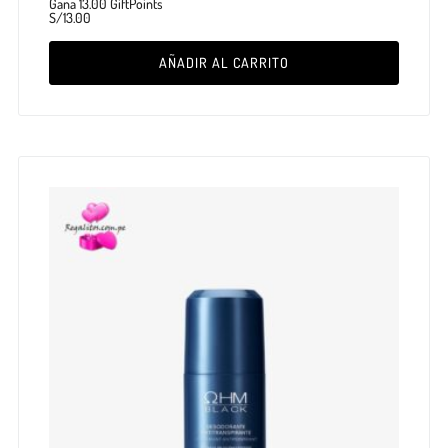
Gana 13.00 GiftPoints
S/
13.00
AÑADIR AL CARRITO