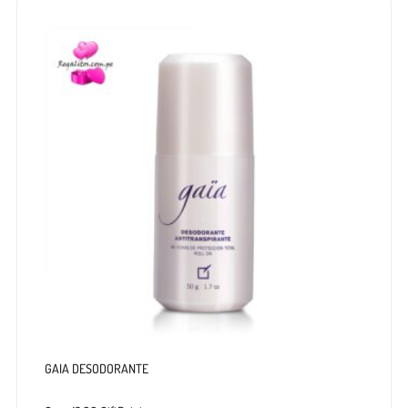
GAIA DESODORANTE