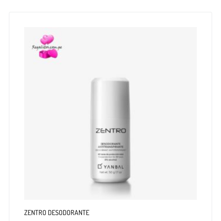
ZENTRO DESODORANTE