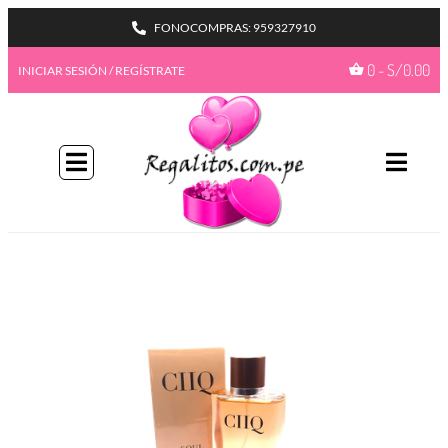
FONOCOMPRAS: 959327910
0
-
S/
0.00
INICIAR SESIÓN / REGÍSTRATE
BIENVENIDA A NUESTRO
PROGAMA GIFTBENEFITS
HAZTE MIEMBRO
Con más formas de desbloquear beneficios
emocionantes, este es su pase de acceso total a
recompensas exclusivas.
Únete ahora
¿Ya tienes una cuenta?
Iniciar sesión
Ir a mis
GiftPoints