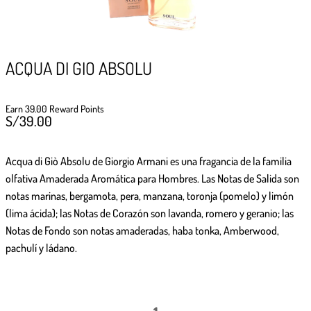
GIFTPOINTS
!Gana GiftPoints por diferentes acciones y
convierte esos GiftPoints en increíbles
recompensas!
ACQUA DI GIO ABSOLU
Formas de ganar
Earn 39.00 Reward Points
S/
39.00
Formas de canjear
Acqua di Giò Absolu de Giorgio Armani
es una fragancia de la familia
olfativa Amaderada Aromática para Hombres. Las Notas de Salida son
notas marinas, bergamota, pera, manzana, toronja (pomelo) y limón
(lima ácida); las Notas de Corazón son lavanda, romero y geranio; las
Notas de Fondo son notas amaderadas, haba tonka, Amberwood,
pachulí y ládano.