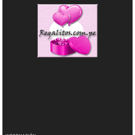
VIVASLOT merupakan salah satu Situs Top
Slot Online
Terpercaya Selain Slot88
Casino trực tuyến
– Trò chơi đánh bài, quay số và thắng tiền
thật