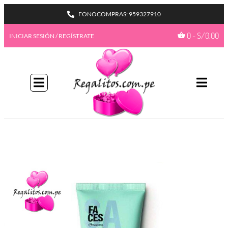
FONOCOMPRAS: 959327910
0
-
S/
0.00
INICIAR SESIÓN / REGÍSTRATE
BIENVENIDA A NUESTRO
PROGAMA GIFTBENEFITS
HAZTE MIEMBRO
Con más formas de desbloquear beneficios
emocionantes, este es su pase de acceso total a
recompensas exclusivas.
Únete ahora
¿Ya tienes una cuenta?
Iniciar sesión
Ir a mis
GiftPoints