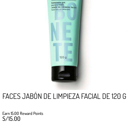
GIFTPOINTS
!Gana GiftPoints por diferentes acciones y
convierte esos GiftPoints en increíbles
recompensas!
Formas de ganar
Formas de canjear
FACES JABÓN DE LIMPIEZA FACIAL DE 120 G
Earn 15.00 Reward Points
S/
15.00