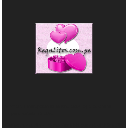
VIVASLOT merupakan salah satu Situs Top
Slot Online
Terpercaya Selain Slot88
Casino trực tuyến
– Trò chơi đánh bài, quay số và thắng tiền