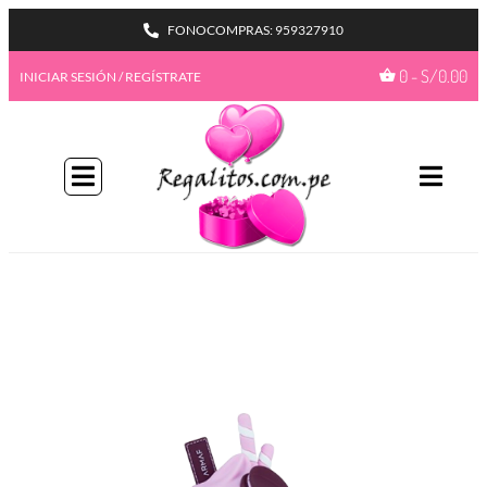
FONOCOMPRAS: 959327910
0
-
S/
0.00
INICIAR SESIÓN / REGÍSTRATE
BIENVENIDA A NUESTRO
PROGAMA GIFTBENEFITS
HAZTE MIEMBRO
Con más formas de desbloquear beneficios
emocionantes, este es su pase de acceso total a
recompensas exclusivas.
Únete ahora
¿Ya tienes una cuenta?
Iniciar sesión
Ir a mis
GiftPoints