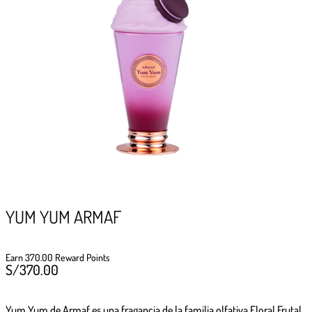
GIFTPOINTS
!Gana GiftPoints por diferentes acciones y
convierte esos GiftPoints en increíbles
recompensas!
Formas de ganar
Formas de canjear
YUM YUM ARMAF
Earn 370.00 Reward Points
S/
370.00
Yum Yum de Armaf
es una fragancia de la familia olfativa Floral Frutal