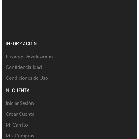
Terpercaya Selain Slot88
Casino trực tuyến
– Trò chơi đánh bài, quay số và thắng tiền
thật
INFORMACIÓN
Envíos y Devoluciones
Confidencialidad
Condiciones de Uso
MI CUENTA
Iniciar Sesión
Crear Cuenta
Mi Carrito
Mis Compras