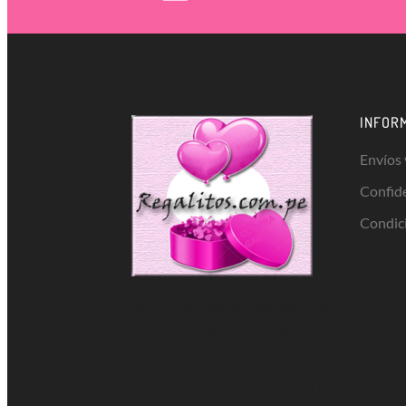
INFOR
Envíos
Confid
Condic
VIVASLOT merupakan salah satu Situs
Top
Slot Online
Terpercaya Selain
Slot88
Casino trực tuyến
– Trò chơi đánh bài,