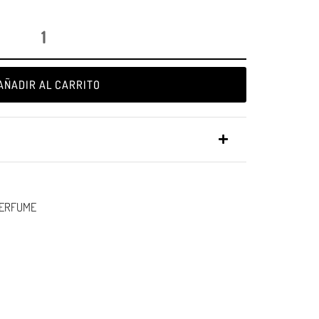
GIFTPOINTS
!Gana GiftPoints por diferentes acciones y
convierte esos GiftPoints en increíbles
recompensas!
AÑADIR AL CARRITO
Formas de ganar
Formas de canjear
ERFUME