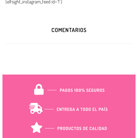
[elfsight_instagram_feed id="1"]
COMENTARIOS
PAGOS 100% SEGUROS
ENTREGA A TODO EL PAÍS
PRODUCTOS DE CALIDAD