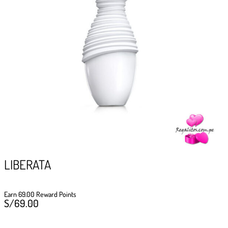
GIFTPOINTS
!Gana GiftPoints por diferentes acciones y
convierte esos GiftPoints en increíbles
recompensas!
Formas de ganar
Formas de canjear
LIBERATA
Earn 69.00 Reward Points
S/
69.00