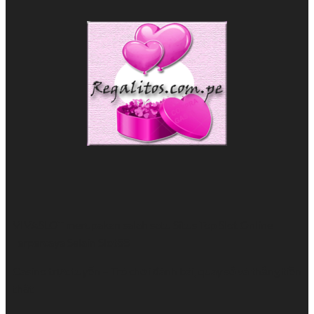
VIVASLOT merupakan salah satu Situs Top
Slot Online
Terpercaya Selain Slot88
Casino trực tuyến
– Trò chơi đánh bài, quay số và thắng tiền
thật