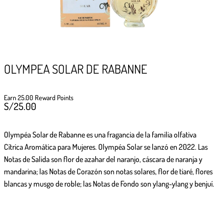
GIFTPOINTS
!Gana GiftPoints por diferentes acciones y
convierte esos GiftPoints en increíbles
recompensas!
OLYMPEA SOLAR DE RABANNE
Formas de ganar
Earn 25.00 Reward Points
S/
25.00
Formas de canjear
Olympéa Solar
de
Rabanne
es una fragancia de la familia olfativa
Cítrica Aromática para Mujeres.
Olympéa Solar
se lanzó en 2022. Las
Notas de Salida son flor de azahar del naranjo, cáscara de naranja y
mandarina; las Notas de Corazón son notas solares, flor de tiaré, flores
blancas y musgo de roble; las Notas de Fondo son ylang-ylang y benjuí.