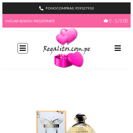
FONOCOMPRAS: 959327910
0
-
S/
0.00
INICIAR SESIÓN / REGÍSTRATE
BIENVENIDA A NUESTRO
PROGAMA GIFTBENEFITS
HAZTE MIEMBRO
Con más formas de desbloquear beneficios
emocionantes, este es su pase de acceso total a
recompensas exclusivas.
Únete ahora
¿Ya tienes una cuenta?
Iniciar sesión
Ir a mis
GiftPoints