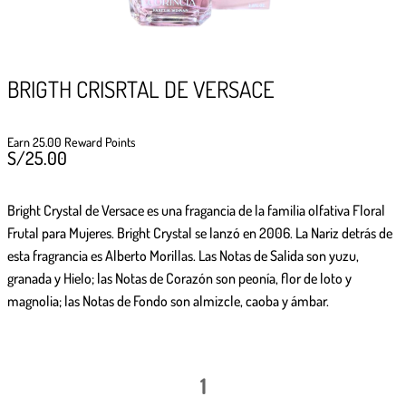
GIFTPOINTS
!Gana GiftPoints por diferentes acciones y
convierte esos GiftPoints en increíbles
recompensas!
BRIGTH CRISRTAL DE VERSACE
Formas de ganar
Earn 25.00 Reward Points
S/
25.00
Formas de canjear
Bright Crystal de Versace
es una fragancia de la familia olfativa Floral
Frutal para Mujeres. Bright Crystal se lanzó en 2006. La Nariz detrás de
esta fragrancia es Alberto Morillas. Las Notas de Salida son yuzu,
granada y Hielo; las Notas de Corazón son peonía, flor de loto y
magnolia; las Notas de Fondo son almizcle, caoba y ámbar.