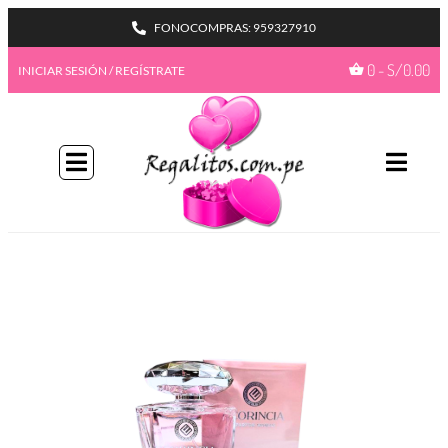
FONOCOMPRAS: 959327910
0
-
S/
0.00
INICIAR SESIÓN / REGÍSTRATE
BIENVENIDA A NUESTRO
PROGAMA GIFTBENEFITS
HAZTE MIEMBRO
Con más formas de desbloquear beneficios
emocionantes, este es su pase de acceso total a
recompensas exclusivas.
Únete ahora
¿Ya tienes una cuenta?
Iniciar sesión
Ir a mis
GiftPoints