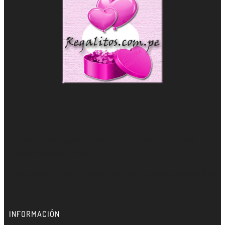
VIVASLOT merupakan salah satu Situs Top
Slot Online
Terpercaya Selain Slot88
Casino trực tuyến
– Trò chơi đánh bài, quay số và thắng tiền
thật
INFORMACIÓN