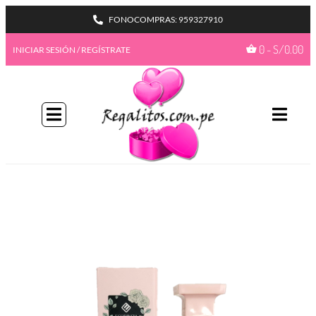
FONOCOMPRAS: 959327910
0
-
S/
0.00
INICIAR SESIÓN / REGÍSTRATE
BIENVENIDA A NUESTRO
PROGAMA GIFTBENEFITS
HAZTE MIEMBRO
Con más formas de desbloquear beneficios
emocionantes, este es su pase de acceso total a
recompensas exclusivas.
Únete ahora
¿Ya tienes una cuenta?
Iniciar sesión
Ir a mis
GiftPoints