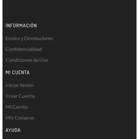
Casino trực tuyến
– Trò chơi đánh bài, quay số và thắng tiền
thật
INFORMACIÓN
Envíos y Devoluciones
Confidencialidad
Condiciones de Uso
MI CUENTA
Iniciar Sesión
Crear Cuenta
Mi Carrito
Mis Compras
AYUDA