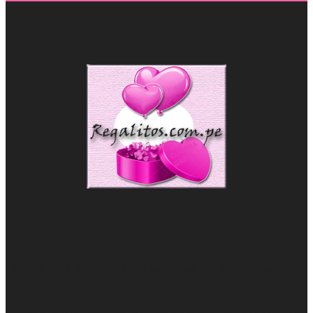
VIVASLOT merupakan salah satu Situs Top
Slot Online
Terpercaya Selain Slot88