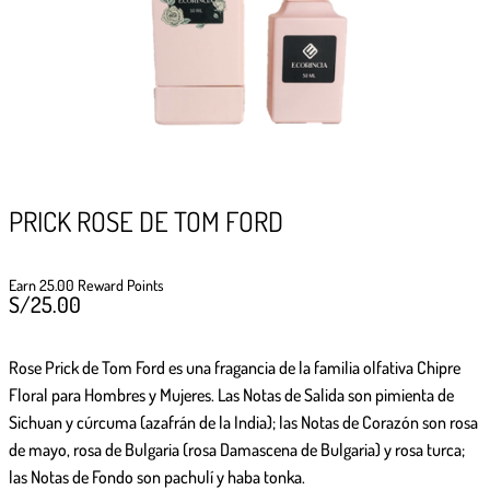
GIFTPOINTS
!Gana GiftPoints por diferentes acciones y
convierte esos GiftPoints en increíbles
recompensas!
Formas de ganar
PRICK ROSE DE TOM FORD
Formas de canjear
Earn 25.00 Reward Points
S/
25.00
Rose Prick de Tom Ford
es una fragancia de la familia olfativa Chipre
Floral para Hombres y Mujeres. Las Notas de Salida son pimienta de
Sichuan y cúrcuma (azafrán de la India); las Notas de Corazón son rosa
de mayo, rosa de Bulgaria (rosa Damascena de Bulgaria) y rosa turca;
las Notas de Fondo son pachulí y haba tonka.