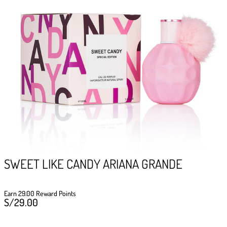
GIFTPOINTS
!Gana GiftPoints por diferentes acciones y
convierte esos GiftPoints en increíbles
recompensas!
Formas de ganar
Formas de canjear
SWEET LIKE CANDY ARIANA GRANDE
Earn 29.00 Reward Points
S/
29.00