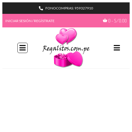
FONOCOMPRAS: 959327910
0
-
S/
0.00
INICIAR SESIÓN / REGÍSTRATE
BIENVENIDA A NUESTRO
PROGAMA GIFTBENEFITS
HAZTE MIEMBRO
Con más formas de desbloquear beneficios
emocionantes, este es su pase de acceso total a
recompensas exclusivas.
Únete ahora
¿Ya tienes una cuenta?
Iniciar sesión
Ir a mis
GiftPoints