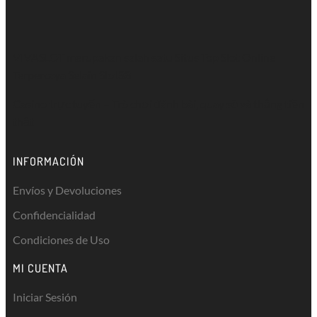
VIVASLOT merupakan salah satu Situs Top
Slot Online
Terpercaya Selain Slot88
Casino trực tuyến
– Trò chơi đánh bài, quay số và thắng tiền
thật
INFORMACIÓN
Envíos y Devoluciones
Confidencialidad
Condiciones de Uso
MI CUENTA
Iniciar Sesión