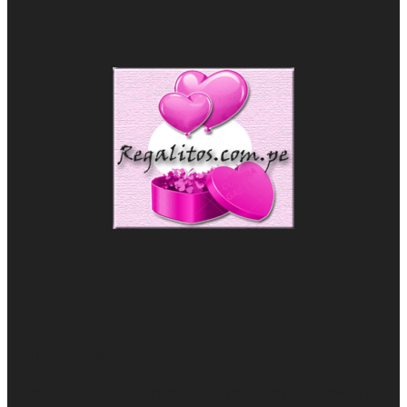
VIVASLOT merupakan salah satu Situs Top
Slot Online
Terpercaya Selain Slot88
Casino trực tuyến
– Trò chơi đánh bài, quay số và thắng tiền