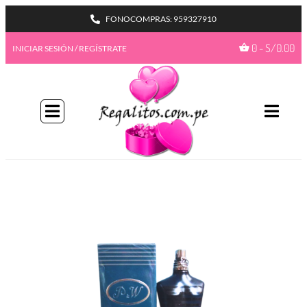
FONOCOMPRAS: 959327910
0
-
S/
0.00
INICIAR SESIÓN / REGÍSTRATE
BIENVENIDA A NUESTRO
PROGAMA GIFTBENEFITS
HAZTE MIEMBRO
Con más formas de desbloquear beneficios
emocionantes, este es su pase de acceso total a
recompensas exclusivas.
Únete ahora
¿Ya tienes una cuenta?
Iniciar sesión
Ir a mis
GiftPoints