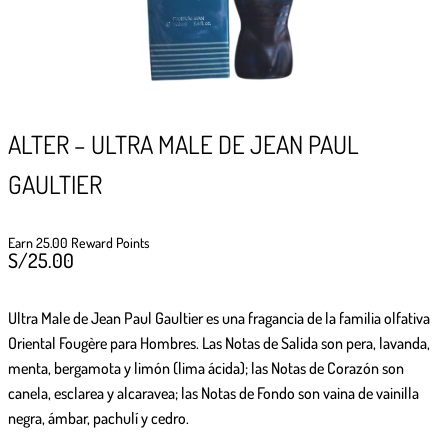
GIFTPOINTS
!Gana GiftPoints por diferentes acciones y
convierte esos GiftPoints en increíbles
recompensas!
ALTER – ULTRA MALE DE JEAN PAUL
Formas de ganar
GAULTIER
Formas de canjear
Earn 25.00 Reward Points
S/
25.00
Ultra Male de Jean Paul Gaultier
es una fragancia de la familia olfativa
Oriental Fougère para Hombres. Las Notas de Salida son pera, lavanda,
menta, bergamota y limón (lima ácida); las Notas de Corazón son
canela, esclarea y alcaravea; las Notas de Fondo son vaina de vainilla
negra, ámbar, pachulí y cedro.