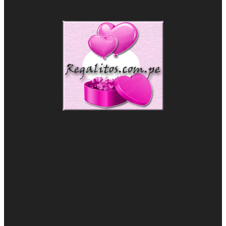
VIVASLOT merupakan salah satu Situs Top
Slot Online
Terpercaya Selain Slot88
Casino trực tuyến
– Trò chơi đánh bài, quay số và thắng tiền
thật