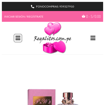
FONOCOMPRAS: 959327910
0
-
S/
0.00
INICIAR SESIÓN / REGÍSTRATE
BIENVENIDA A NUESTRO
PROGAMA GIFTBENEFITS
HAZTE MIEMBRO
Con más formas de desbloquear beneficios
emocionantes, este es su pase de acceso total a
recompensas exclusivas.
Únete ahora
¿Ya tienes una cuenta?
Iniciar sesión
Ir a mis
GiftPoints