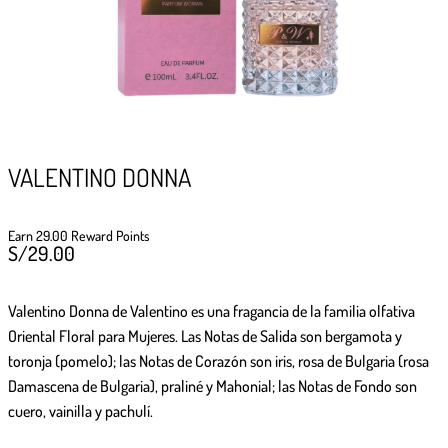
GIFTPOINTS
!Gana GiftPoints por diferentes acciones y
convierte esos GiftPoints en increíbles
recompensas!
Formas de ganar
VALENTINO DONNA
Formas de canjear
Earn 29.00 Reward Points
S/
29.00
Valentino Donna de Valentino
es una fragancia de la familia olfativa
Oriental Floral para Mujeres. Las Notas de Salida son bergamota y
toronja (pomelo); las Notas de Corazón son iris, rosa de Bulgaria (rosa
Damascena de Bulgaria), praliné y Mahonial; las Notas de Fondo son
cuero, vainilla y pachulí.