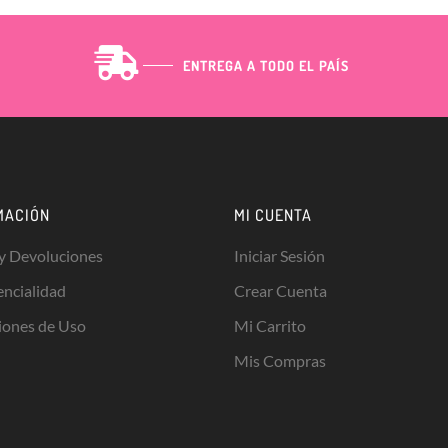
ENTREGA A TODO EL PAÍS
MACIÓN
MI CUENTA
 y Devoluciones
Iniciar Sesión
encialidad
Crear Cuenta
iones de Uso
Mi Carrito
Mis Compras