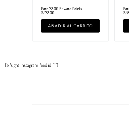
Earn 72.00 Reward Points
Ear
S/
72.00
S/
AÑADIR AL CARRITO
[elfsight_instagram_feed id="1"]