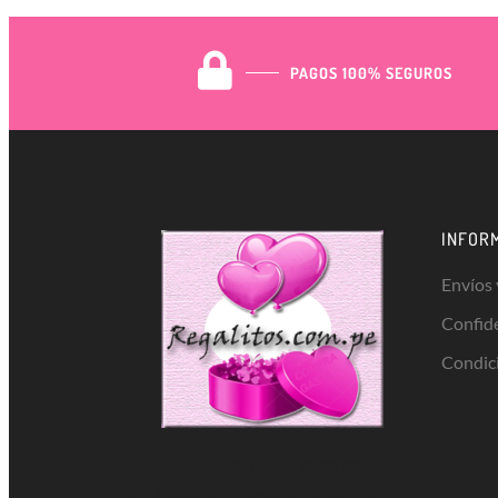
PAGOS 100% SEGUROS
INFOR
Envíos
Confid
Condic
VIVASLOT merupakan salah satu Situs
Top
Slot Online
Terpercaya Selain