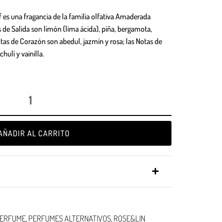
GIFTPOINTS
f
es una fragancia de la familia olfativa Amaderada
!Gana GiftPoints por diferentes acciones y
de Salida son limón (lima ácida), piña, bergamota,
convierte esos GiftPoints en increíbles
tas de Corazón son abedul, jazmín y rosa; las Notas de
recompensas!
hulí y vainilla.
Formas de ganar
Formas de canjear
AÑADIR AL CARRITO
ERFUME
PERFUMES ALTERNATIVOS
ROSE&LIN
,
,