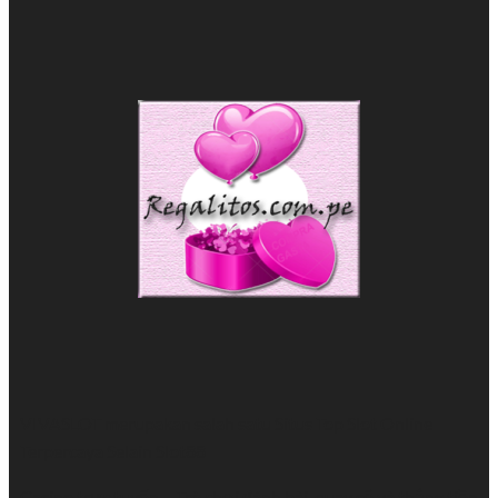
VIVASLOT merupakan salah satu Situs Top
Slot Online
Terpercaya Selain Slot88
Casino trực tuyến
– Trò chơi đánh bài, quay số và thắng tiền