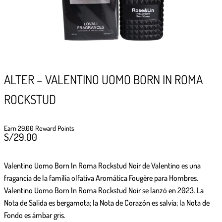
GIFTPOINTS
!Gana GiftPoints por diferentes acciones y
convierte esos GiftPoints en increíbles
recompensas!
Formas de ganar
ALTER – VALENTINO UOMO BORN IN ROMA
ROCKSTUD
Formas de canjear
Earn 29.00 Reward Points
S/
29.00
Valentino Uomo Born In Roma Rockstud Noir de Valentino
es una
fragancia de la familia olfativa Aromática Fougère para Hombres.
Valentino Uomo Born In Roma Rockstud Noir se lanzó en 2023. La
Nota de Salida es bergamota; la Nota de Corazón es salvia; la Nota de
Fondo es ámbar gris.