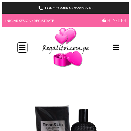
FONOCOMPRAS: 959327910
0
-
S/
0.00
INICIAR SESIÓN / REGÍSTRATE
BIENVENIDA A NUESTRO
PROGAMA GIFTBENEFITS
HAZTE MIEMBRO
Con más formas de desbloquear beneficios
emocionantes, este es su pase de acceso total a
recompensas exclusivas.
Únete ahora
¿Ya tienes una cuenta?
Iniciar sesión
Ir a mis
GiftPoints