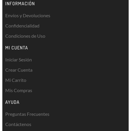
INFORMACIÓN
Envíos y Devoluciones
Confidencialidad
Condiciones de Uso
MI CUENTA
Iniciar Sesión
Crear Cuenta
Mi Carrito
Mis Compras
AYUDA
Preguntas Frecuentes
Contáctenos