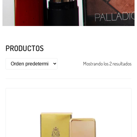
GIFTPOINTS
!Gana GiftPoints por diferentes acciones y
convierte esos GiftPoints en increíbles
recompensas!
Formas de ganar
PRODUCTOS
Mostrando los 2 resultados
Formas de canjear