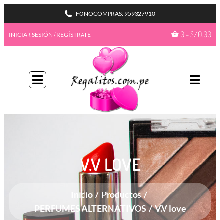
FONOCOMPRAS: 959327910
0
-
S/
0.00
INICIAR SESIÓN / REGÍSTRATE
BIENVENIDA A NUESTRO
PROGAMA GIFTBENEFITS
HAZTE MIEMBRO
Con más formas de desbloquear beneficios
emocionantes, este es su pase de acceso total a
recompensas exclusivas.
Únete ahora
V.V LOVE
¿Ya tienes una cuenta?
Iniciar sesión
Ir a mis
GiftPoints
Inicio
/
Productos
/
PERFUMES ALTERNATIVOS
/
V.V love