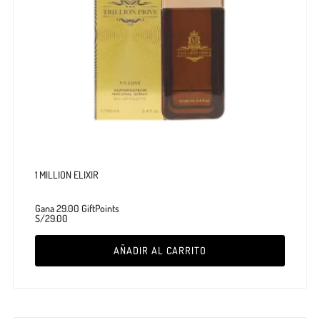
1 MILLION ELIXIR
Gana 29.00 GiftPoints
S/
29.00
AÑADIR AL CARRITO