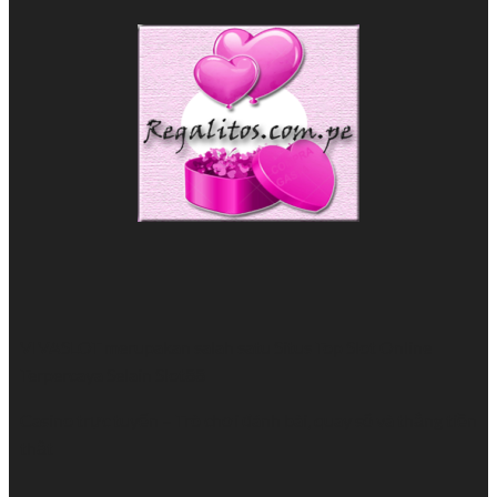
VIVASLOT merupakan salah satu Situs Top
Slot Online
Terpercaya Selain Slot88
Casino trực tuyến
– Trò chơi đánh bài, quay số và thắng tiền
thật