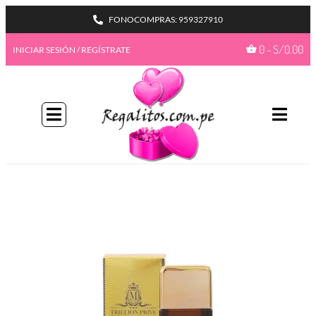
FONOCOMPRAS: 959327910
0
-
S/
0.00
INICIAR SESIÓN / REGÍSTRATE
BIENVENIDA A NUESTRO
PROGAMA GIFTBENEFITS
HAZTE MIEMBRO
Con más formas de desbloquear beneficios
emocionantes, este es su pase de acceso total a
recompensas exclusivas.
Únete ahora
¿Ya tienes una cuenta?
Iniciar sesión
Ir a mis
GiftPoints