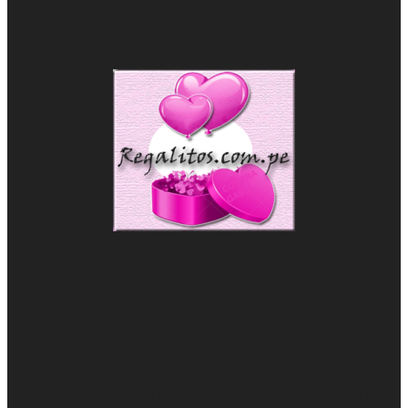
VIVASLOT merupakan salah satu Situs Top
Slot Online
Terpercaya Selain Slot88
Casino trực tuyến
– Trò chơi đánh bài, quay số và thắng tiền