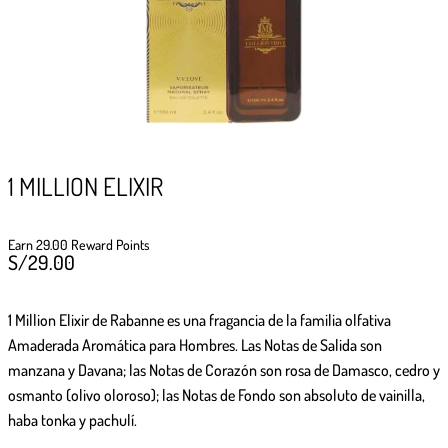
GIFTPOINTS
!Gana GiftPoints por diferentes acciones y
convierte esos GiftPoints en increíbles
recompensas!
Formas de ganar
1 MILLION ELIXIR
Formas de canjear
Earn 29.00 Reward Points
S/
29.00
1 Million Elixir de Rabanne
es una fragancia de la familia olfativa
Amaderada Aromática para Hombres. Las Notas de Salida son
manzana y Davana; las Notas de Corazón son rosa de Damasco, cedro y
osmanto (olivo oloroso); las Notas de Fondo son absoluto de vainilla,
haba tonka y pachulí.