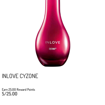
GIFTPOINTS
!Gana GiftPoints por diferentes acciones y
convierte esos GiftPoints en increíbles
recompensas!
Formas de ganar
Formas de canjear
INLOVE CYZONE
Earn 25.00 Reward Points
S/
25.00