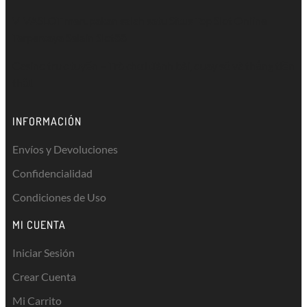
VIVASLOT merupakan salah satu Situs Top
Slot Online
Terpercaya Selain Slot88
Casino trực tuyến
– Trò chơi đánh bài, quay số và thắng tiền
thật
INFORMACIÓN
Envíos y Devoluciones
Confidencialidad
Condiciones de Uso
MI CUENTA
Iniciar Sesión
Crear Cuenta
Mi Carrito