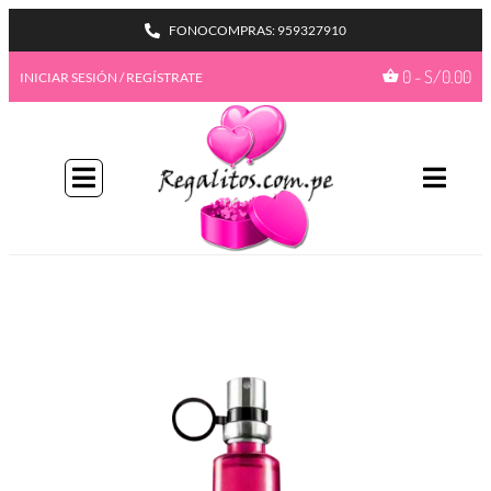
FONOCOMPRAS: 959327910
0
-
S/
0.00
INICIAR SESIÓN / REGÍSTRATE
BIENVENIDA A NUESTRO
PROGAMA GIFTBENEFITS
HAZTE MIEMBRO
Con más formas de desbloquear beneficios
emocionantes, este es su pase de acceso total a
recompensas exclusivas.
Únete ahora
¿Ya tienes una cuenta?
Iniciar sesión
Ir a mis
GiftPoints